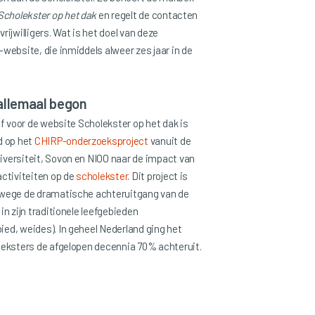
Scholekster op het dak
en regelt de contacten
rijwilligers. Wat is het doel van deze
website, die inmiddels alweer zes jaar in de
allemaal begon
ef voor de website Scholekster op het dak is
d op het
CHIRP-onderzoeksproject
vanuit de
versiteit, Sovon en NIOO naar de impact van
activiteiten op de
scholekster
. Dit project is
wege de dramatische achteruitgang van de
in zijn traditionele leefgebieden
ed, weides). In geheel Nederland ging het
leksters de afgelopen decennia 70% achteruit.