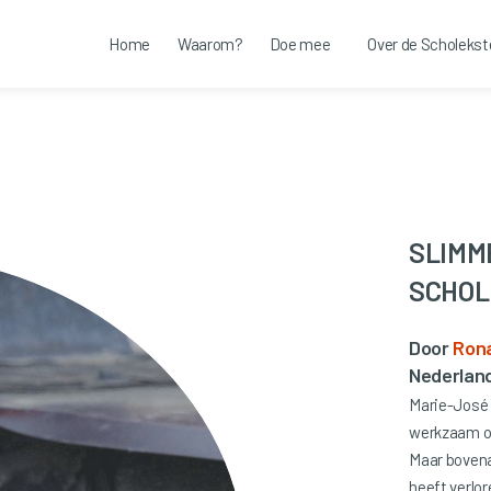
Home
Waarom?
Doe mee
Over de Scholekst
SLIMM
SCHOL
Door
Rona
Nederland
Marie-José 
werkzaam op
Maar bovenal
heeft verlo