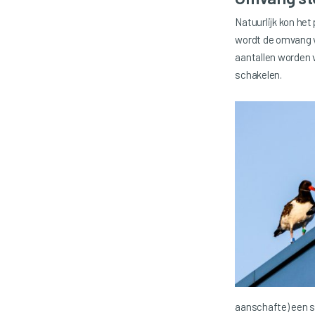
Natuurlijk kon he
wordt de omvang va
aantallen worden v
schakelen.
aanschafte) een sp