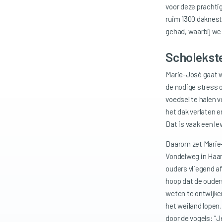
voor deze prachtige
ruim 1300 daknest
gehad, waarbij we
Scholekst
Marie-José gaat w
de nodige stress o
voedsel te halen v
het dak verlaten e
Dat is vaak een le
Daarom zet Marie-
Vondelweg in Haarl
ouders vliegend af
hoop dat de ouder
weten te ontwijken
het weiland lopen.
door de vogels: “J