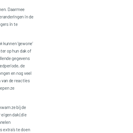
komen. Daarmee
eranderingen in de
gers in te
ak
kunnen ‘gewone’
er op hun dak of
ullende gegevens
oedperiode, de
ongen en nog veel
n van de reacties
iepen ze
kwam ze bij de
 eigen dak (die
anelen
s extra’s te doen