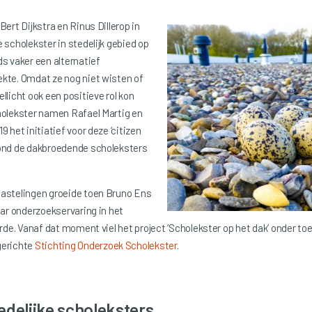
Bert Dijkstra en Rinus Dillerop in
 scholekster in stedelijk gebied op
s vaker een alternatief
kte. Omdat ze nog niet wisten of
llicht ook een positieve rol kon
holekster namen Rafael Martig en
 het initiatief voor deze ‘citizen
ond de dakbroedende scholeksters
astelingen groeide toen Bruno Ens
aar onderzoekservaring in het
erde. Vanaf dat moment viel het project ‘Scholekster op het dak’ onder toe
gerichte
Stichting Onderzoek Scholekster
.
delijke scholeksters