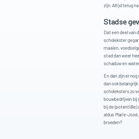
zijn. Altijd terug 
Stadse gev
Dat een deel van 
scholekster gegara
maaien, voedselge
stad dan weer hee
schaduw en water i
En dan zijn er nog
dan ook belangrijk
scholeksters zo v
bouwbedrijven bij
bij de (potentiël
aldus Marie-José,
broeden?