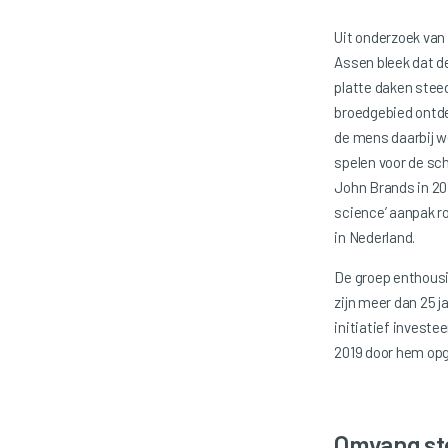
Uit onderzoek van 
Assen bleek dat de
platte daken steed
broedgebied ontde
de mens daarbij we
spelen voor de sc
John Brands in 2019
science’ aanpak r
in Nederland.
De groep enthousi
zijn meer dan 25 j
initiatief investe
2019 door hem op
Omvang ste