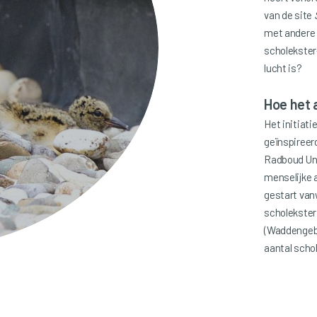
van de site
met andere v
scholekster-
lucht is?
Hoe het 
Het initiati
geïnspireer
Radboud Uni
menselijke 
gestart van
scholekster 
(Waddengebi
aantal scho