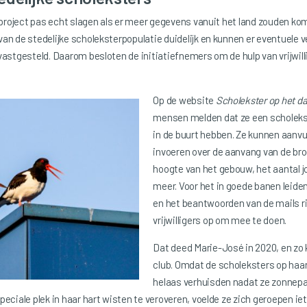
t project pas echt slagen als er meer gegevens vanuit het land zouden 
n de stedelijke scholeksterpopulatie duidelijk en kunnen er eventuele v
astgesteld. Daarom besloten de initiatiefnemers om de hulp van vrijwilli
Op de website
Scholekster op het d
mensen melden dat ze een scholekst
in de buurt hebben. Ze kunnen aanv
invoeren over de aanvang van de br
hoogte van het gebouw, het aantal j
meer. Voor het in goede banen leide
en het beantwoorden van de mails r
vrijwilligers op om mee te doen.
Dat deed Marie-José in 2020, en zo 
club. Omdat de scholeksters op haar
helaas verhuisden nadat ze zonnep
eciale plek in haar hart wisten te veroveren, voelde ze zich geroepen iet