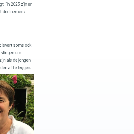
t. “In 2023 zijn er
et deelnemers
 levert soms ook
e vliegen om
ijn als de jongen
den af te leggen.