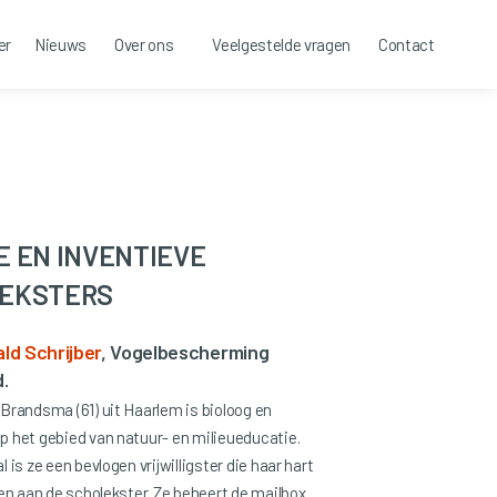
er
Nieuws
Over ons
Veelgestelde vragen
Contact
E EN INVENTIEVE
EKSTERS
ld Schrijber
, Vogelbescherming
.
Brandsma (61) uit Haarlem is bioloog en
 het gebied van natuur- en milieueducatie.
 is ze een bevlogen vrijwilligster die haar hart
ren aan de scholekster. Ze beheert de mailbox