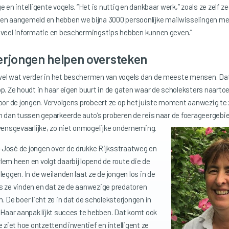
 en intelligente vogels. “Het is nuttig en dankbaar werk,” zoals ze zelf zeg
en aangemeld en hebben we bijna 3000 persoonlijke mailwisselingen m
 veel informatie en beschermingstips hebben kunnen geven.”
erjongen helpen oversteken
el wat verder in het beschermen van vogels dan de meeste mensen. Dat
p. Ze houdt in haar eigen buurt in de gaten waar de scholeksters naarto
oor de jongen. Vervolgens probeert ze op het juiste moment aanwezig te z
n dan tussen geparkeerde auto’s proberen de reis naar de foerageergebie
vensgevaarlijke, zo niet onmogelijke onderneming.
José de jongen over de drukke Rijksstraatweg en
em heen en volgt daarbij lopend de route die de
leggen. In de weilanden laat ze de jongen los in de
s ze vinden en dat ze de aanwezige predatoren
. De boer licht ze in dat de scholeksterjongen in
 Haar aanpak lijkt succes te hebben. Dat komt ook
e ziet hoe ontzettend inventief en intelligent ze