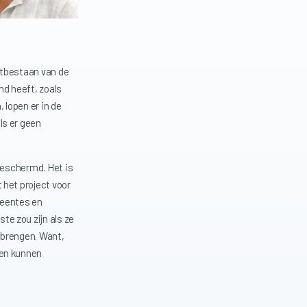
rtbestaan van de
nd heeft, zoals
 lopen er in de
ls er geen
fgeschermd. Het is
 het project voor
meentes en
e zou zijn als ze
nbrengen. Want,
ken kunnen