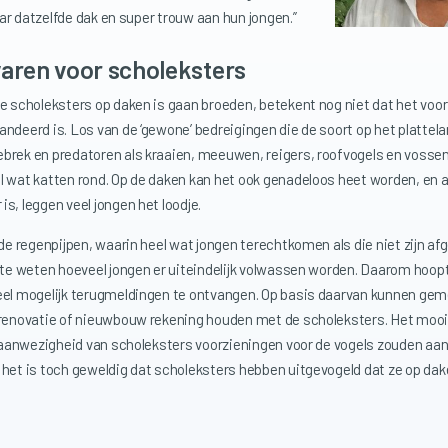
naar datzelfde dak en super trouw aan hun jongen.”
aren voor scholeksters
de scholeksters op daken is gaan broeden, betekent nog niet dat het voo
ndeerd is. Los van de ‘gewone’ bedreigingen die de soort op het plattela
brek en predatoren als kraaien, meeuwen, reigers, roofvogels en vossen,
l wat katten rond. Op de daken kan het ook genadeloos heet worden, en a
s, leggen veel jongen het loodje.
 de regenpijpen, waarin heel wat jongen terechtkomen als die niet zijn a
 te weten hoeveel jongen er uiteindelijk volwassen worden. Daarom hoopt
eel mogelijk terugmeldingen te ontvangen. Op basis daarvan kunnen ge
 renovatie of nieuwbouw rekening houden met de scholeksters. Het mooist
e) aanwezigheid van scholeksters voorzieningen voor de vogels zouden aa
 het is toch geweldig dat scholeksters hebben uitgevogeld dat ze op da