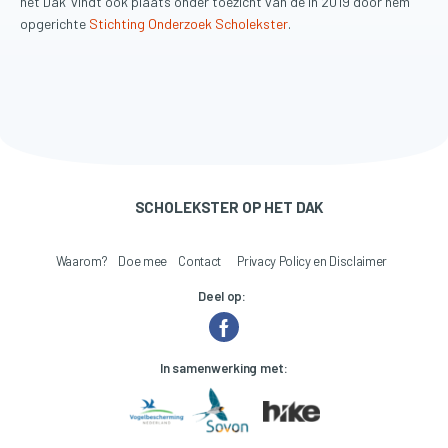
het Dak’ vindt ook plaats onder toezicht van de in 2019 door hem
opgerichte
Stichting Onderzoek Scholekster
.
SCHOLEKSTER OP HET DAK
Waarom?
Doe mee
Contact
Privacy Policy en Disclaimer
Deel op:
In samenwerking met: