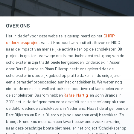
OVER ONS
Het initiatief voor deze website is geïnspireerd op het
CHIRP-
onderzoeksproject
vanuit Radboud Universiteit, Sovon en NIOO
naar de impact van menselijke activiteiten op de scholekster. Dit
project is gestart vanwege de dramatische achteruitgang van de
scholekster in zijn traditionele leefgebieden. Onderzoek in Assen
door Bert Dijkstra en Rinus Dillerop heeft ons geleerd dat de
scholekster in stedelijk gebied op platte daken sinds enige jaren
een alternatief broedgebied aan het ontdekken is. We weten nog
niet of de mens hier wellicht ook een positieve rol kan spelen voor
de scholekster. Daarom hebben
Rafael Martig
en John Brands in
2019 het initiatief genomen voor deze ‘citizen science’ aanpak rond
de dakbroedende scholeksters in Nederland. Naast de al genoemde
Bert Dijkstra en Rinus Dillerop zijn ook anderen erbij betrokken.
Zo
brengt Bruno Ens
meer dan een kwart eeuw onderzoekservaring
naar deze prachtige bonte piet mee, en het project ‘Scholekster op