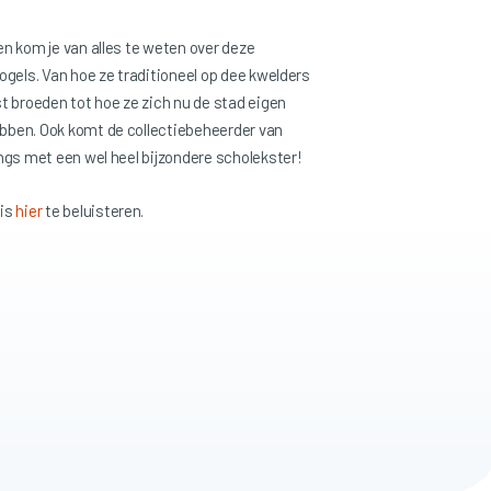
en kom je van alles te weten over deze
ogels. Van hoe ze traditioneel op dee kwelders
t broeden tot hoe ze zich nu de stad eigen
ben. Ook komt de collectiebeheerder van
angs met een wel heel bijzondere scholekster!
 is
hier
te beluisteren.