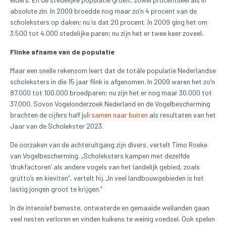
absolute zin. In 2009 broedde nog maar zo’n 4 procent van de
scholeksters op daken; nu is dat 20 procent. In 2009 ging het om
3.500 tot 4.000 stedelijke paren; nu zijn het er twee keer zoveel.
Flinke afname van de populatie
Maar een snelle rekensom leert dat de totále populatie Nederlandse
scholeksters in die 15 jaar flink is afgenomen. In 2009 waren het zo’n
87.000 tot 100.000 broedparen; nu zijn het er nog maar 30.000 tot
37.000. Sovon Vogelonderzoek Nederland en de Vogelbescherming
brachten de cijfers half juli
samen naar buiten
als resultaten van het
Jaar van de Scholekster 2023.
De oorzaken van de achteruitgang zijn divers, vertelt Timo Roeke
van Vogelbescherming. „Scholeksters kampen met dezelfde
‘drukfactoren’ als andere vogels van het landelijk gebied, zoals
grutto’s en kieviten”, vertelt hij. „In veel landbouwgebieden is het
lastig jongen groot te krijgen.”
In de intensief bemeste, ontwaterde en gemaaide weilanden gaan
veel nesten verloren en vinden kuikens te weinig voedsel. Ook spelen