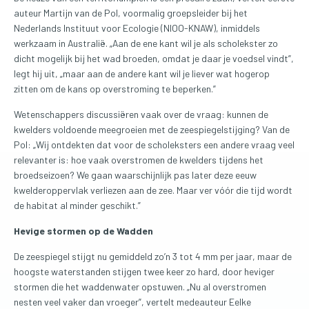
auteur Martijn van de Pol, voormalig groepsleider bij het
Nederlands Instituut voor Ecologie (NIOO-KNAW), inmiddels
werkzaam in Australië. „Aan de ene kant wil je als scholekster zo
dicht mogelijk bij het wad broeden, omdat je daar je voedsel vindt”,
legt hij uit, „maar aan de andere kant wil je liever wat hogerop
zitten om de kans op overstroming te beperken.”
Wetenschappers discussiëren vaak over de vraag: kunnen de
kwelders voldoende meegroeien met de zeespiegelstijging? Van de
Pol: „Wij ontdekten dat voor de scholeksters een andere vraag veel
relevanter is: hoe vaak overstromen de kwelders tijdens het
broedseizoen? We gaan waarschijnlijk pas later deze eeuw
kwelderoppervlak verliezen aan de zee. Maar ver vóór die tijd wordt
de habitat al minder geschikt.”
Hevige stormen op de Wadden
De zeespiegel stijgt nu gemiddeld zo’n 3 tot 4 mm per jaar, maar de
hoogste waterstanden stijgen twee keer zo hard, door heviger
stormen die het waddenwater opstuwen. „Nu al overstromen
nesten veel vaker dan vroeger”, vertelt medeauteur Eelke