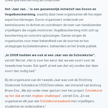
Het ‘Jaar van…’ is een gezamenlijk initiatief van Sovon en
Vogelbescherming,
waarbij deze twee organisaties elk hun eigen
expertise inbrengen. Sovon organiseert onderzoek om
kennislacunes te dichten en coördineert de inzet van tienduizenden
vrijwilligers die vogels monitoren. Vogelbescherming richt zich op
bescherming en concrete oplossingen. Samen zorgen de
organisaties voor meer bekendheid van de soorten en hun
uitdagingen bij beleidsmakers, beheerders en het brede publiek.
„In 2008 hadden we ook al een Jaar van de Scholekster”,
vertelt Wortel. „Het is voor het eerst dat we een soort voor de
tweede keer kozen. Dat geeft al wel aan dat wij vonden dat deze
soort dat nodig had.”
Bij de organisatie van dit tweede Jaar was ook de Stichting
Onderzoek Scholekster (SOS) betrokken, een initiatief van bioloog
Bruno Ens. „We zijn onder meer gestart met het project
Scholekster
op het dak
en met
ringlees-challenges
”, vertelt Ens. „En we
organiseren elk jaar een
Scholeksterweekend
met vrijwilligers,
studenten en onderzoekers.”