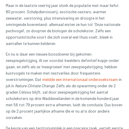
Maar in de laatste veertig jaar slonk de populatie met maar liefst
80 procent. Schelpdiervisserij, exotische oesters, warmer
zeewater, verstoring, plus intensivering en droogte in het
omringende boerenland: allemaal eisten ze hun tol. ‘Onze nationale
pechvogel’, zo doopten de biologen de scholekster. Zelfs een
opportunistische soort die zich overal wel thuis voelt, bleek in
aantallen te kunnen kelderen.
En nu is daar een nieuwe boosdoener bij gekomen:
zeespiegelstijging. Al ver voordat kwelders definitief kopje-onder
gaan, en zelfs als ze ‘meegroeien’ met zeespiegelstijging, hebben
kustvogels te maken met nestverlies door frequentere
overstromingen. Dat
meldde een internationaal onderzoeksteam
in
juli in
Nature Climate Change
. Zelfs als de opwarming onder de 2
graden Celsius blijft, zal door zeespiegelstijging het aantal
scholeksters op drie Waddeneilanden in de komende honderd jaar
met 56 tot 79 procent extra afnemen, luidt de conclusie. Dus boven
op de 2 procent jaarlijkse afname die er nu al is door andere
oorzaken.
De keuze van een territoriumplek is een precaire zaak, vertelt eerste