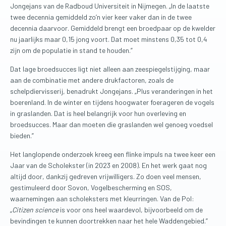
Jongejans van de Radboud Universiteit in Nijmegen. „In de laatste
twee decennia gemiddeld zo’n vier keer vaker dan in de twee
decennia daarvoor. Gemiddeld brengt een broedpaar op de kwelder
nu jaarlijks maar 0,15 jong voort. Dat moet minstens 0,35 tot 0,4
zijn om de populatie in stand te houden.”
Dat lage broedsucces ligt niet alleen aan zeespiegelstijging, maar
aan de combinatie met andere drukfactoren, zoals de
schelpdiervisserij, benadrukt Jongejans. „Plus veranderingen in het
boerenland. In de winter en tijdens hoogwater foerageren de vogels
in graslanden. Dat is heel belangrijk voor hun overleving en
broedsucces. Maar dan moeten die graslanden wel genoeg voedsel
bieden.”
Het langlopende onderzoek kreeg een flinke impuls na twee keer een
Jaar van de Scholekster (in 2023 en 2008). En het werk gaat nog
altijd door, dankzij gedreven vrijwilligers. Zo doen veel mensen,
gestimuleerd door Sovon, Vogelbescherming en SOS,
waarnemingen aan scholeksters met kleurringen. Van de Pol:
„
Citizen science
is voor ons heel waardevol, bijvoorbeeld om de
bevindingen te kunnen doortrekken naar het hele Waddengebied.”