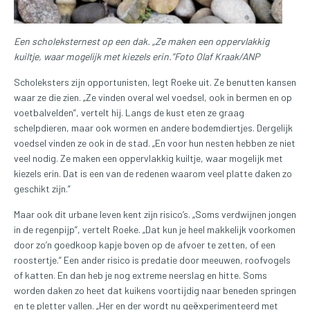
Een scholeksternest op een dak. „Ze maken een oppervlakkig
kuiltje, waar mogelijk met kiezels erin.”Foto Olaf Kraak/ANP
Scholeksters zijn opportunisten, legt Roeke uit. Ze benutten kansen
waar ze die zien. „Ze vinden overal wel voedsel, ook in bermen en op
voetbalvelden”, vertelt hij. Langs de kust eten ze graag
schelpdieren, maar ook wormen en andere bodemdiertjes. Dergelijk
voedsel vinden ze ook in de stad. „En voor hun nesten hebben ze niet
veel nodig. Ze maken een oppervlakkig kuiltje, waar mogelijk met
kiezels erin. Dat is een van de redenen waarom veel platte daken zo
geschikt zijn.”
Maar ook dit urbane leven kent zijn risico’s. „Soms verdwijnen jongen
in de regenpijp”, vertelt Roeke. „Dat kun je heel makkelijk voorkomen
door zo’n goedkoop kapje boven op de afvoer te zetten, of een
roostertje.” Een ander risico is predatie door meeuwen, roofvogels
of katten. En dan heb je nog extreme neerslag en hitte. Soms
worden daken zo heet dat kuikens voortijdig naar beneden springen
en te pletter vallen. „Her en der wordt nu geëxperimenteerd met