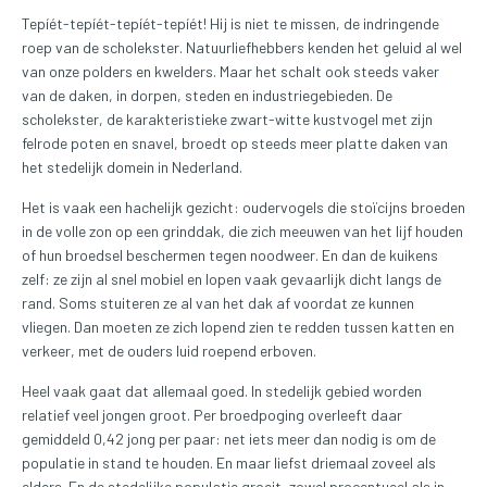
Tepíét-tepíét-tepíét-tepíét! Hij is niet te missen, de indringende
roep van de scholekster. Natuurliefhebbers kenden het geluid al wel
van onze polders en kwelders. Maar het schalt ook steeds vaker
van de daken, in dorpen, steden en industriegebieden. De
scholekster, de karakteristieke zwart-witte kustvogel met zijn
felrode poten en snavel, broedt op steeds meer platte daken van
het stedelijk domein in Nederland.
Het is vaak een hachelijk gezicht: oudervogels die stoïcijns broeden
in de volle zon op een grinddak, die zich meeuwen van het lijf houden
of hun broedsel beschermen tegen noodweer. En dan de kuikens
zelf: ze zijn al snel mobiel en lopen vaak gevaarlijk dicht langs de
rand. Soms stuiteren ze al van het dak af voordat ze kunnen
vliegen. Dan moeten ze zich lopend zien te redden tussen katten en
verkeer, met de ouders luid roepend erboven.
Heel vaak gaat dat allemaal goed. In stedelijk gebied worden
relatief veel jongen groot. Per broedpoging overleeft daar
gemiddeld 0,42 jong per paar: net iets meer dan nodig is om de
populatie in stand te houden. En maar liefst driemaal zoveel als
elders. En de stedelijke populatie groeit, zowel procentueel als in